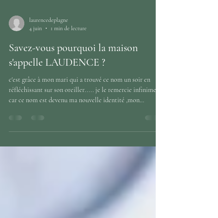
laurencedeplagne
4 juin
1 min de lecture
Savez-vous pourquoi la maison
s'appelle LAUDENCE ?
c'est grâce à mon mari qui a trouvé ce nom un soir en
réfléchissant sur son oreiller..... je le remercie infiniment
car ce nom est devenu ma nouvelle identité ,mon
appartenance ,je l'adore ! LAU sont les 3 premières lettres
de mon prénom Laurence DEN sont les 3 premières lettres
de mon mari Denis CE sont les 2 premières lettres du
cédre du Liban qui est en bas du jardin. il date de 1723, a
donc plus de 300 ans ,il serait dixit Google ,le ou l'un des 3
plus vieux de France,son